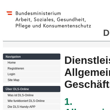
D
Dienstle
Navigation
Home
Allgemei
Registrieren
Login
Geschäf
Site Map
Über DLS-Online
Was ist DLS-Online
1.
Wie funktioniert DLS-Online
Die DLS Handy-APP