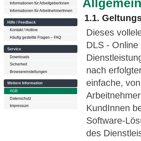
Allgemei
Informationen für ArbeitgeberInnen
Informationen für ArbeitnehmerInnen
1.1. Geltung
Hilfe / Feedback
Dieses volle
Kontakt / Hotline
Häufig gestellte Fragen – FAQ
DLS - Online
Service
Dienstleistu
Downloads
Sicherheit
nach erfolgte
Browsereinstellungen
einfache, vo
Weitere Information
AGB
ArbeitnehmerI
Datenschutz
KundInnen be
Impressum
Software-Lösu
des Dienstle