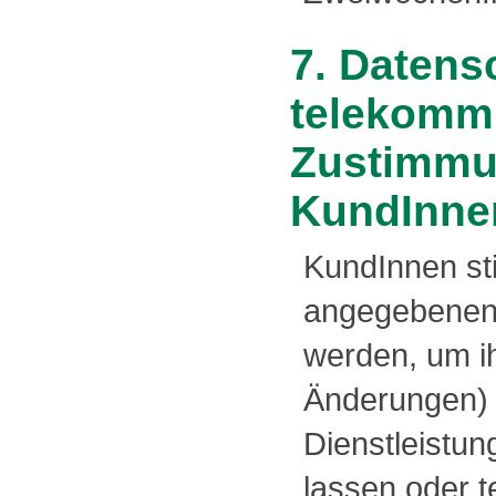
7. Datens
telekommu
Zustimmu
KundInne
KundInnen st
angegebenen 
werden, um i
Änderungen)
Dienstleistu
lassen oder t