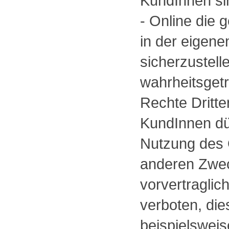
KundInnen sin
- Online die 
in der eigen
sicherzustell
wahrheitsget
Rechte Dritte
KundInnen dür
Nutzung des 
anderen Zweck
vorvertraglic
verboten, die
beispielswei